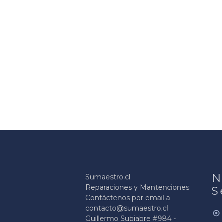
N
Sumaestro.cl
Reparaciones y Mantenciones
S
Contáctenos por email a
contacto@sumaestro.cl
Guillermo Subiabre #984 -