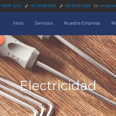
9 9898 4242
+56 26465 5625
+56 26465 5626
contacto
Inicio
Servicios
Nuestra Empresa
Nu
Electricidad