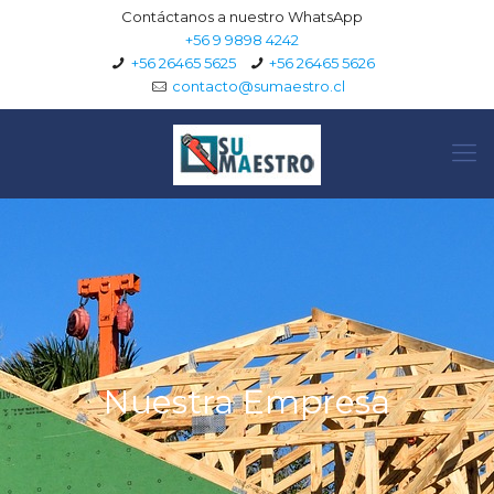
Contáctanos a nuestro WhatsApp
+56 9 9898 4242
+56 26465 5625
+56 26465 5626
contacto@sumaestro.cl
Nuestra Empresa