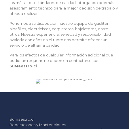
los más altos estándares de calidad, otorgando además
asesoramiento técnico para la mejor decisión de trabajo y
obras a realizar.
Ponemos a su disposición nuestro equipo de gasfiter,
albañiles, electricistas, carpinteros, hojalateros, entre
otros. Nuestra experiencia, seriedad y responsabilidad
avalada con años en el rubro nos permite ofrecer un
servicio de altísima calidad.
Para los efectos de cualquier información adicional que
pudieran requerir, no duden en contactarse con
SuMaestro.cl
Sumaestro.cl
Reparaciones y Mantenciones