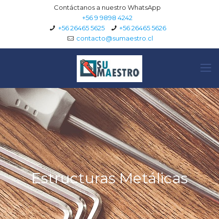
Contáctanos a nuestro WhatsApp
+56 9 9898 4242
+56 26465 5625
+56 26465 5626
contacto@sumaestro.cl
Estructuras Metálicas