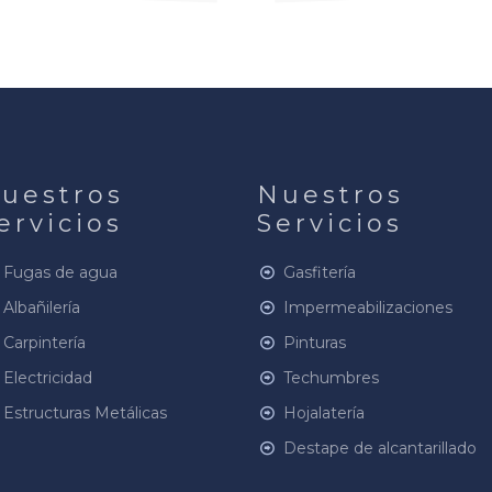
uestros
Nuestros
ervicios
Servicios
Fugas de agua
Gasfitería
Albañilería
Impermeabilizaciones
Carpintería
Pinturas
Electricidad
Techumbres
Estructuras Metálicas
Hojalatería
Destape de alcantarillado