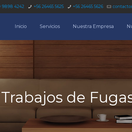
9 9898 4242
+56 26465 5625
+56 26465 5626
contacto
Inicio
Servicios
Nuestra Empresa
Nu
 Trabajos de Fuga