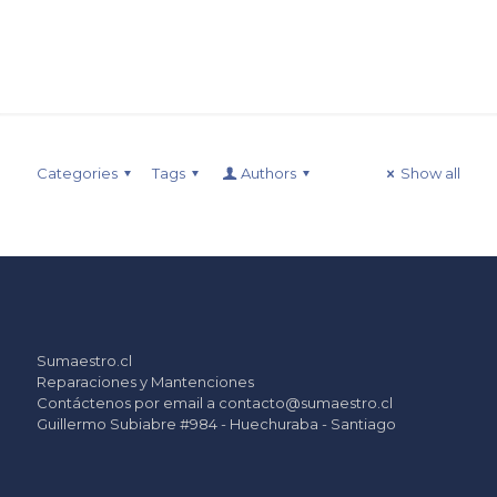
Categories
Tags
Authors
Show all
Sumaestro.cl
Reparaciones y Mantenciones
Contáctenos por email a
contacto@sumaestro.cl
Guillermo Subiabre #984 - Huechuraba - Santiago